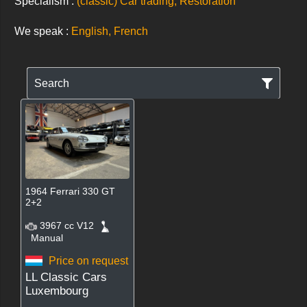
Specialism :
(classic) Car trading, Restoration
We speak :
English, French
Search
1964 Ferrari 330 GT
2+2
3967 cc V12
Manual
Price on request
LL Classic Cars
Luxembourg