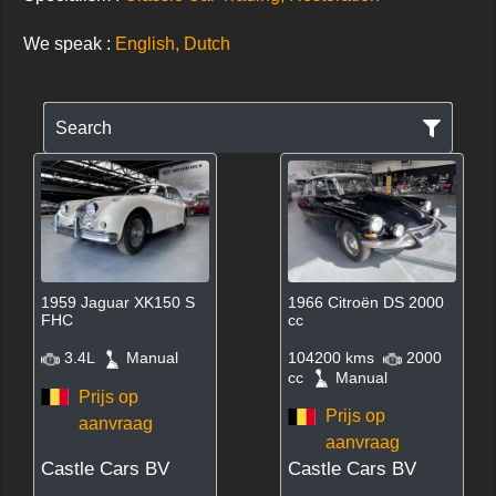
We speak :
English, Dutch
Search
1959 Jaguar XK150 S
1966 Citroën DS 2000
FHC
cc
3.4L
Manual
104200 kms
2000
cc
Manual
Prijs op
Prijs op
aanvraag
aanvraag
Castle Cars BV
Castle Cars BV