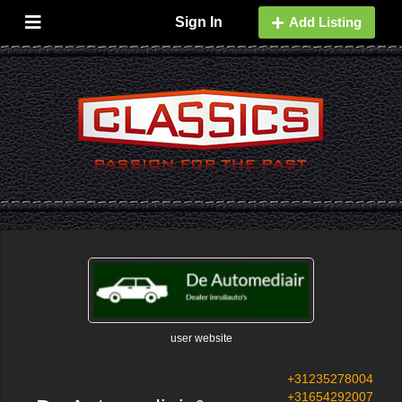
Sign In
Add Listing
user website
+31235278004
+31654292007