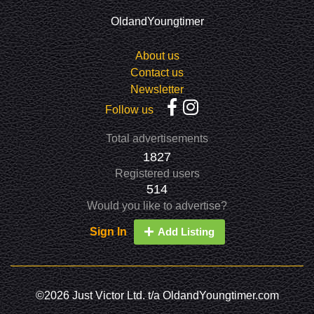
OldandYoungtimer
About us
Contact us
Newsletter
Follow us
Total advertisements
1827
Registered users
514
Would you like to advertise?
Sign In
Add Listing
©2026 Just Victor Ltd. t/a OldandYoungtimer.com