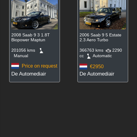
2008 Saab 9 3 1.8T
2006 Saab 9 5 Estate
Biopower Maptun
2.3 Aero Turbo
201056 kms
366763 kms
2290
Manual
cc
Automatic
Price on request
€2950
De Automediair
De Automediair