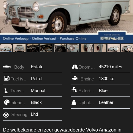
Estate
45210 miles
Body
Odometer
Petrol
1800 cc
Fuel type
Engine
Manual
Blue
Transmission
Exterior Color
Black
Leather
Interior Color
Upholstery
Lhd
Steering
De welbekende en zeer gewaardeerde Volvo Amazon in