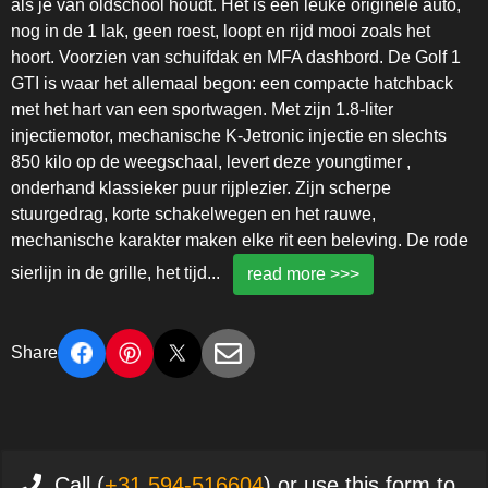
als je van oldschool houdt. Het is een leuke originele auto,
nog in de 1 lak, geen roest, loopt en rijd mooi zoals het
hoort. Voorzien van schuifdak en MFA dashbord. De Golf 1
GTI is waar het allemaal begon: een compacte hatchback
met het hart van een sportwagen. Met zijn 1.8-liter
injectiemotor, mechanische K-Jetronic injectie en slechts
850 kilo op de weegschaal, levert deze youngtimer ,
onderhand klassieker puur rijplezier. Zijn scherpe
stuurgedrag, korte schakelwegen en het rauwe,
mechanische karakter maken elke rit een beleving. De rode
sierlijn in de grille, het tijd
...
read more >>>
Share
Call (
+31 594-516604
) or use this form to