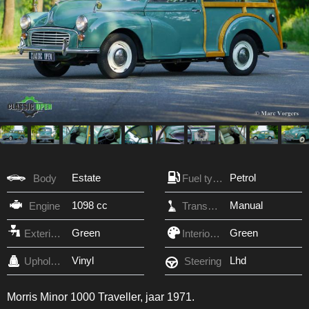
Estate
Petrol
Body
Fuel type
1098 cc
Manual
Engine
Transmission
Green
Green
Exterior Color
Interior Color
Vinyl
Lhd
Upholstery
Steering
Morris Minor 1000 Traveller, jaar 1971.