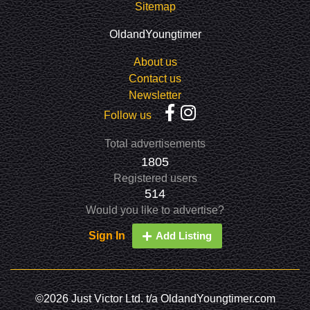
Sitemap
OldandYoungtimer
About us
Contact us
Newsletter
Follow us
Total advertisements
1805
Registered users
514
Would you like to advertise?
Sign In
Add Listing
©2026 Just Victor Ltd. t/a OldandYoungtimer.com