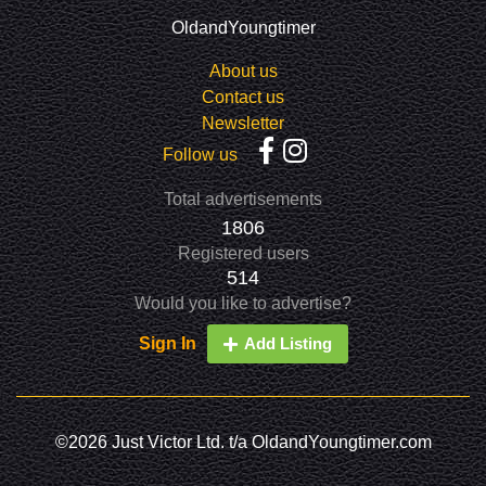
OldandYoungtimer
About us
Contact us
Newsletter
Follow us
Total advertisements
1806
Registered users
514
Would you like to advertise?
Sign In
Add Listing
©2026 Just Victor Ltd. t/a OldandYoungtimer.com