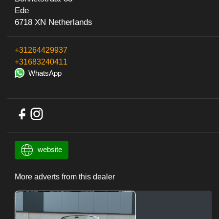
Ede
6718 XN Netherlands
+31264429937
+31683240411
WhatsApp
website
More adverts from this dealer