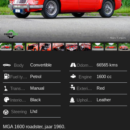
Convertible
66565 kms
Body
Odometer
Petrol
1600 cc
Fuel type
Engine
Manual
Red
Transmission
Exterior Color
Black
Leather
Interior Color
Upholstery
Lhd
Steering
MGA 1600 roadster, jaar 1960.