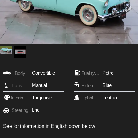
Convertible
Petrol
Body
Fuel type
Manual
Blue
Transmission
Exterior Color
Turquoise
Leather
Interior Color
Upholstery
Lhd
Steering
See for information in English down below