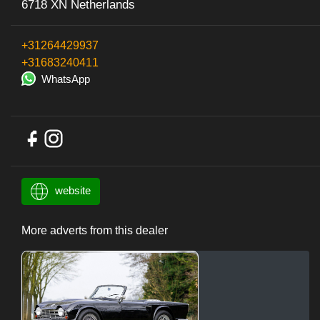
6718 XN Netherlands
+31264429937
+31683240411
WhatsApp
website
More adverts from this dealer