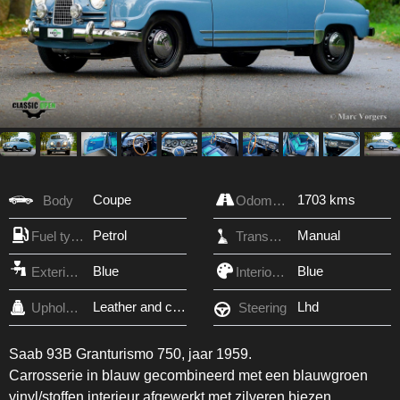
Coupe
1703 kms
Body
Odometer
Petrol
Manual
Fuel type
Transmission
Blue
Blue
Exterior Color
Interior Color
Leather and cloth
Lhd
Upholstery
Steering
Saab 93B Granturismo 750, jaar 1959.
Carrosserie in blauw gecombineerd met een blauwgroen
vinyl/stoffen interieur afgewerkt met zilveren biezen.