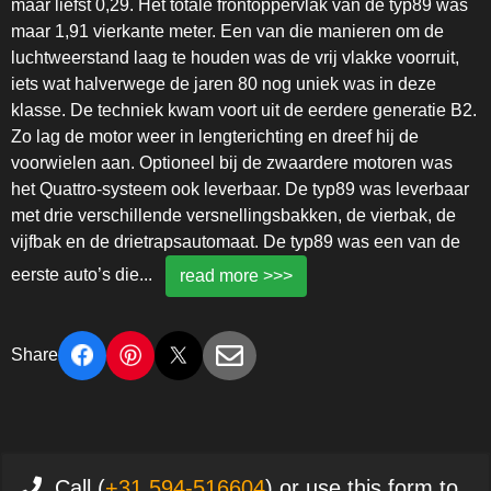
maar liefst 0,29. Het totale frontoppervlak van de typ89 was
maar 1,91 vierkante meter. Een van die manieren om de
luchtweerstand laag te houden was de vrij vlakke voorruit,
iets wat halverwege de jaren 80 nog uniek was in deze
klasse. De techniek kwam voort uit de eerdere generatie B2.
Zo lag de motor weer in lengterichting en dreef hij de
voorwielen aan. Optioneel bij de zwaardere motoren was
het Quattro-systeem ook leverbaar. De typ89 was leverbaar
met drie verschillende versnellingsbakken, de vierbak, de
vijfbak en de drietrapsautomaat. De typ89 was een van de
eerste auto’s die
...
read more >>>
Share
Call (
+31 594-516604
) or use this form to