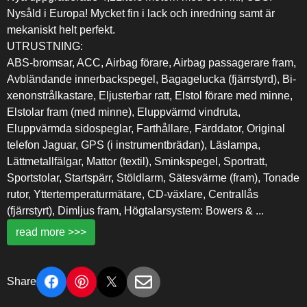
Nysåld i Europa! Mycket fin i lack och inredning samt är
mekaniskt helt perfekt.
UTRUSTNING:
ABS-bromsar, ACC, Airbag förare, Airbag passagerare fram,
Avbländande innerbackspegel, Bagagelucka (fjärrstyrd), Bi-
xenonstrålkastare, Eljusterbar ratt, Elstol förare med minne,
Elstolar fram (med minne), Eluppvärmd vindruta,
Eluppvärmda sidospeglar, Farthållare, Färddator, Original
telefon Jaguar, GPS (i instrumentbrädan), Läslampa,
Lättmetallfälgar, Mattor (textil), Sminkspegel, Sportratt,
Sportstolar, Startspärr, Stöldlarm, Sätesvärme (fram), Tonade
rutor, Yttertemperaturmätare, CD-växlare, Centrallås
(fjärrstyrt), Dimljus fram, Högtalarsystem: Bowers &
...
read more >>>
Share