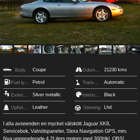
Coupe
21230 kms
Body
Odometer
Petrol
Automatic
Fuel type
Transmission
Silver metallic
Black
Exterior Color
Interior Color
Leather
Lhd
Upholstery
Steering
I alla avseenden en mycket välskött Jaguar XK8,
Servicebok, Valnötspaneler, Stora Navigation GPS, mm.
Nya uppgraderade 4,2Liters motorn med 300Hk!, OBS!