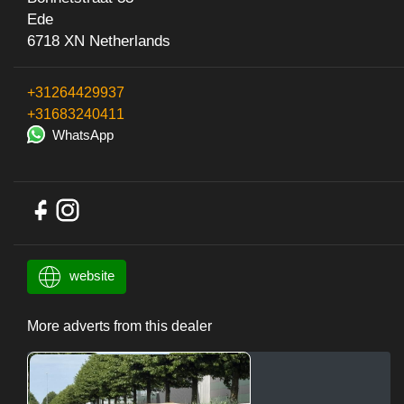
Ede
6718 XN Netherlands
+31264429937
+31683240411
WhatsApp
website
More adverts from this dealer