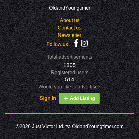
OldandYoungtimer
About us
Contact us
Newsletter
Follow us
Total advertisements
1805
Registered users
514
Would you like to advertise?
Sign In
Add Listing
©2026 Just Victor Ltd. t/a OldandYoungtimer.com