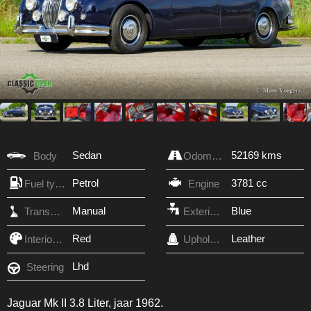
Sedan
52169 kms
Body
Odometer
Petrol
3781 cc
Fuel type
Engine
Manual
Blue
Transmission
Exterior Color
Red
Leather
Interior Color
Upholstery
Lhd
Steering
Jaguar Mk II 3.8 Liter, jaar 1962.