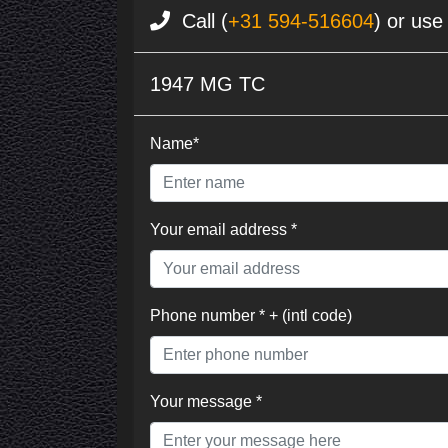
Call (
+31 594-516604
) or use
1947 MG TC
Name*
Your email address *
Phone number * + (intl code)
Your message *