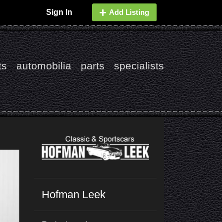
Sign In
Add Listing
ts
automobilia
parts
specialists
Hofman Leek