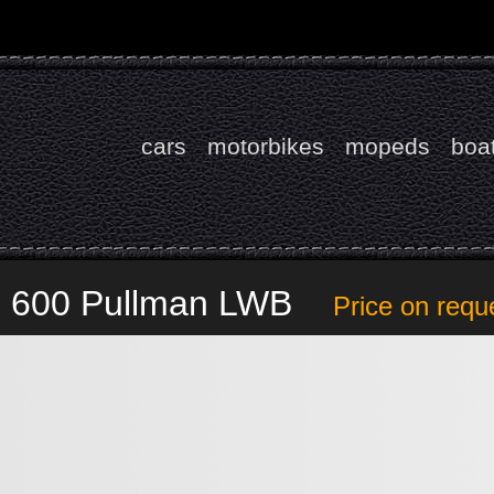
cars
motorbikes
mopeds
boa
 600 Pullman LWB
Price on requ