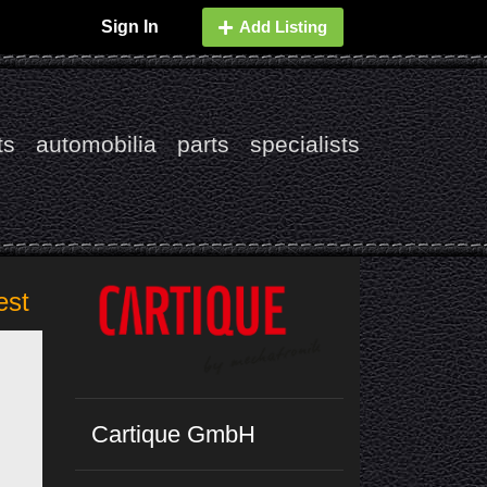
Sign In
Add Listing
ts
automobilia
parts
specialists
est
Cartique GmbH