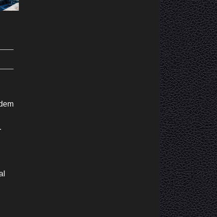
 dem
.
al