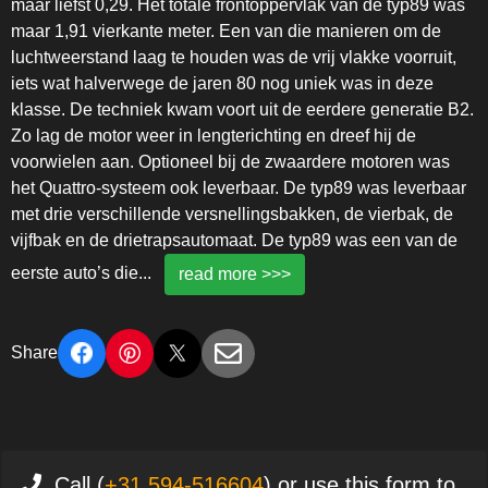
maar liefst 0,29. Het totale frontoppervlak van de typ89 was
maar 1,91 vierkante meter. Een van die manieren om de
luchtweerstand laag te houden was de vrij vlakke voorruit,
iets wat halverwege de jaren 80 nog uniek was in deze
klasse. De techniek kwam voort uit de eerdere generatie B2.
Zo lag de motor weer in lengterichting en dreef hij de
voorwielen aan. Optioneel bij de zwaardere motoren was
het Quattro-systeem ook leverbaar. De typ89 was leverbaar
met drie verschillende versnellingsbakken, de vierbak, de
vijfbak en de drietrapsautomaat. De typ89 was een van de
eerste auto’s die
...
read more >>>
Share
Call (
+31 594-516604
) or use this form to