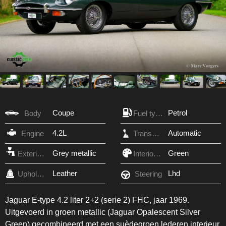
Coupe
Petrol
Body
Fuel type
4.2L
Automatic
Engine
Transmission
Grey metallic
Green
Exterior Color
Interior Color
Leather
Lhd
Upholstery
Steering
Jaguar E-type 4.2 liter 2+2 (serie 2) FHC, jaar 1969.
Uitgevoerd in groen metallic (Jaguar Opalescent Silver
Green) gecombineerd met een suèdegroen lederen interieur.